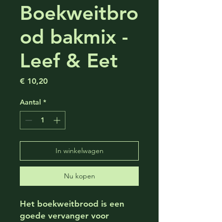
Boekweitbro
od bakmix -
Leef & Eet
Prijs
€ 10,20
Aantal
*
In winkelwagen
Nu kopen
Het boekweitbrood is een
goede vervanger voor