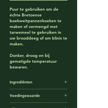
Puur te gebruiken om de
échte Bretoense
boekweitpannenkoeken te
maken of vermengd met
tarwemeel te gebruiken in
uw brooddeeg of om blinis te
maken.
Donker, droog en bij
gematigde temperatuur
bewaren.
Ingrediënten
Voedingswaarde
Volkoren boekweitmeel*.
*afkomstig van biologische
Voedingswaarde per 100 gram
landbouw.