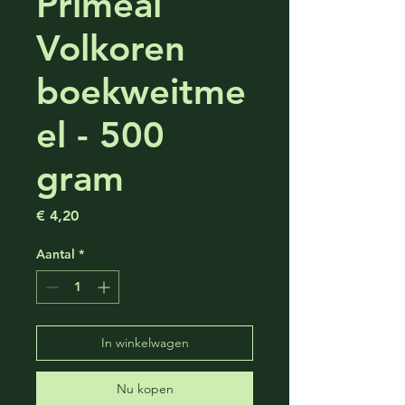
Primeal
Volkoren
boekweitme
el - 500
gram
Prijs
€ 4,20
Aantal
*
In winkelwagen
Nu kopen