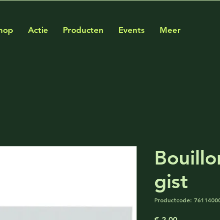
hop
Actie
Producten
Events
Meer
Bouill
gist
Productcode: 7611400
Prijs
€ 2,00