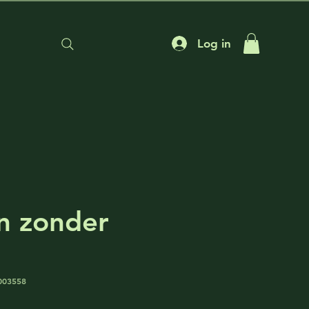
Log in
on zonder
003558