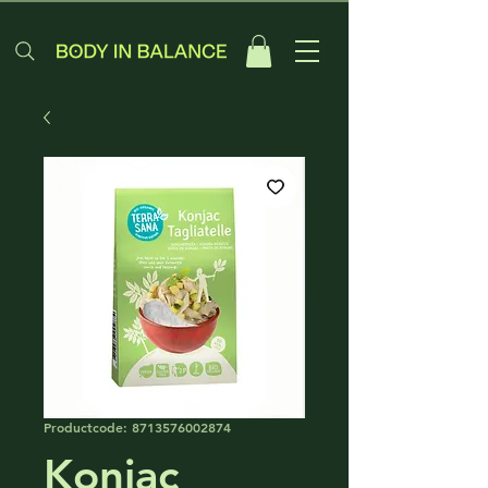
Productcode: 8713576002874
Konjac