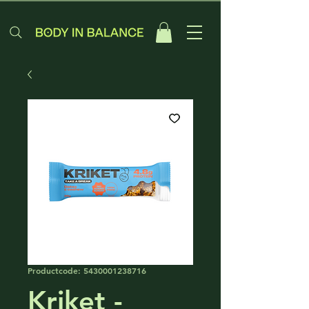
Productcode: 5430001238716
Kriket -