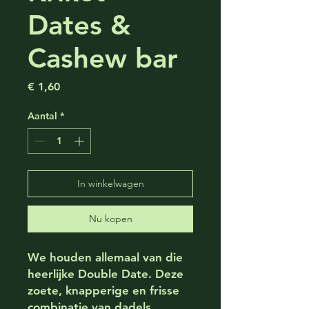
Dates &
Cashew bar
Prijs
€ 1,60
Aantal
*
In winkelwagen
Nu kopen
We houden allemaal van die
heerlijke Double Date. Deze
zoete, knapperige en frisse
combinatie van dadels,