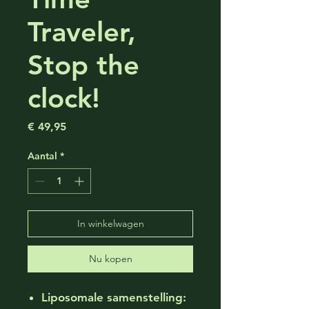
Traveler,
Stop the
clock!
Prijs
€ 49,95
Aantal
*
In winkelwagen
Nu kopen
Liposomale samenstelling: