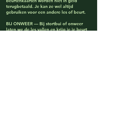
beurtenkaarten worden niet in geld
terugbetaald. Je kan ze wel altijd
gebruiken voor een andere les of beurt.
BIJ ONWEER — Bij stortbui of onweer
laten we de les vallen en krijg je je beurt
automatisch terug om opnieuw in te
boeken.
BEURTENKAARTEN — De 5- en 10-
beurtenkaart zijn persoonsgebonden en
niet overdraagbaar. De
geldigheidstermijn (3 of 6 maanden) start
op de dag van aankoop.
Contactgegevens
Zwijnlandstraat 30a, 8970 Poperinge,
Belgium
‭0468 59 84 36‬
info@body-in-balance.be